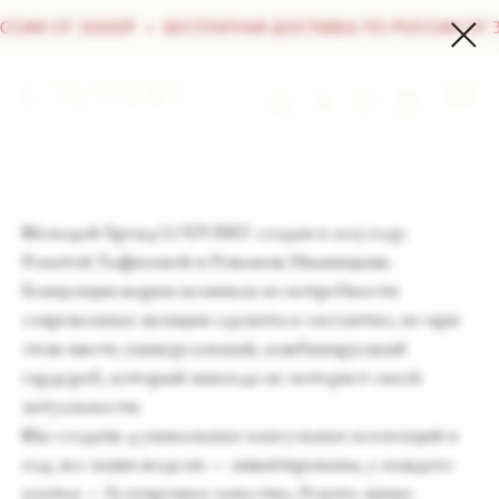
ИИ ОТ 30000Р
БЕСПЛАТНАЯ ДОСТАВКА ПО РОССИИ ОТ 30
Молодой бренд LOUVERY создан в 2015 году
Ренатой Хафизовой и Романом Иваницким.
Концепция марки возникла из потребности
современных женщин одеваться элегантно, но при
этом иметь универсальный, комбинируемый
гардероб, который никогда не потеряет своей
актуальности.
Мы создаём 4 уникальных капсульных коллекций в
год, все наши модели — лимитированы, у каждого
платья — безупречное качество, Рената лично