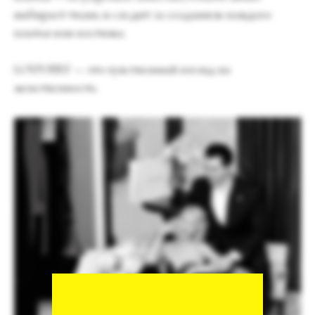
выбирает ткань и следит за созданием каждого
платья или костюма.
LOUVERY — это чувственный взгляд на
женственность.