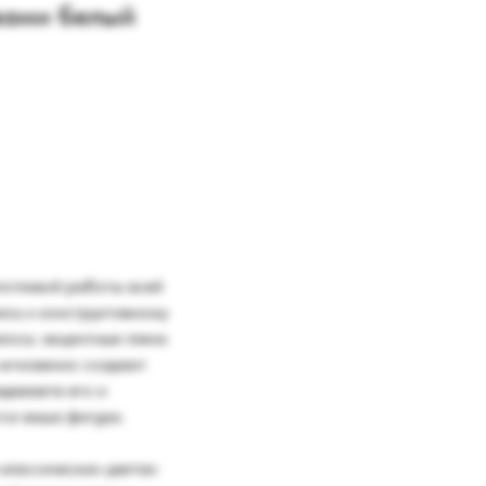
вами белый
потливой работы всей
сь к конструктивному
илось: акцентные плечи
 мгновенно создают
адеваете его и
тся ваша фигура.
классических цветах: