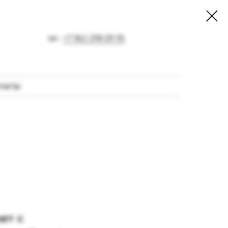
tel.:
+7 963 298 09 95
ТАКТЫ
ет с