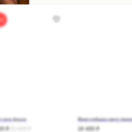
LE
т мини фуксия
Жакет-рубашка цвета терра
00
₽
23 600
₽
24 400
₽