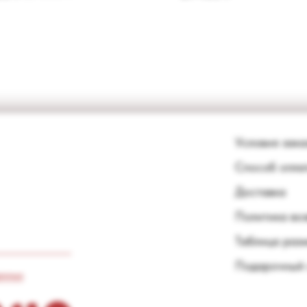
Условия зака
Способ опла
Доставка
Политика во
Таблица раз
Подарочный 
анных