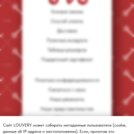
Условия заказа
Способ оплаты
Доставка
Политика возврата
Таблица размеров
Подарочный сертификат
Политика конфиденциальности
Связаться с нами
Наши реквизиты
Наши представительства
Документы
Сайт LOUVERY может собирать метаданные пользователя (cookie,
© Все права защищены.
данные об IP-адресе и местоположении). Если, прочитав это
Копирование контента запрещено.