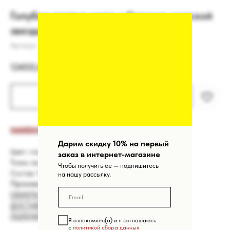
Голубое платье миди с брошью морской
звездой
Артикул:
12450,00
₽
КУПИТЬ
НАМЕКНУТЬ О ПОДАРКЕ
Дарим скидку 10% на первый
Цвет:
голубой
заказ в интернет-магазине
Ткань: вискоза
Чтобы получить ее — подпишитесь
Состав: 100% вискоза. Подклад: 52% пэ, 48% вискоза
на нашу рассылку.
Производство: Россия
ОБМЕРЫ
ДОСТАВКА
ПОЛУЧИТЬ КОНСУЛЬТАЦИЮ МЕНЕДЖЕРА
Я ознакомлен(а) и я соглашаюсь
с
политикой сбора данных