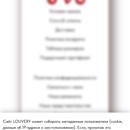
Условия заказа
Способ оплаты
Доставка
Политика возврата
Таблица размеров
Подарочный сертификат
Политика конфиденциальности
Связаться с нами
Наши реквизиты
Наши представительства
Документы
Сайт LOUVERY может собирать метаданные пользователя (cookie,
© Все права защищены.
данные об IP-адресе и местоположении). Если, прочитав это
Копирование контента запрещено.