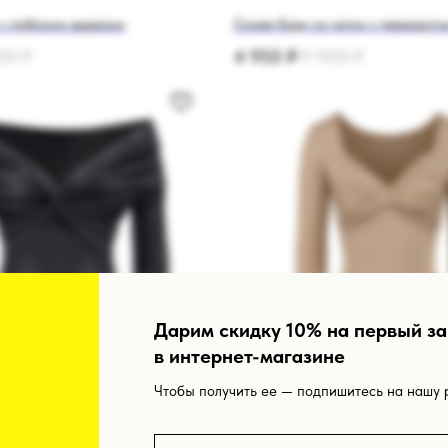
с глубоким вырезом
Синее боди из сетки с перекруто
00
₽
4 950
₽
9 900
₽
Дарим скидку 10% на первый за
в интернет-магазине
Чтобы получить ее — подпишитесь на нашу 