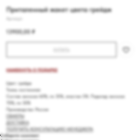
Приталенный жакет цвета грейдж
Артикул:
13900,00
₽
КУПИТЬ
НАМЕКНУТЬ О ПОДАРКЕ
Цвет: грейдж
Ткань: костюмная
Состав: вискоза 60%, пэ 35%, эластан 5%. Подклад: вискоза
70%, пэ 30%
Производство: Россия
ОБМЕРЫ
ДОСТАВКА
ПОЛУЧИТЬ КОНСУЛЬТАЦИЮ МЕНЕДЖЕРА
Соберите комплект