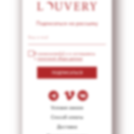
Подписаться на рассылку
Я ознакомлен(а) и я соглашаюсь
с
политикой сбора данных
ПОДПИСАТЬСЯ
Условия заказа
Способ оплаты
Доставка