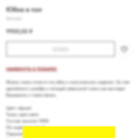
Юбка в пол
Артикул:
9900,00
₽
КУПИТЬ
НАМЕКНУТЬ О ПОДАРКЕ
Можно смело отнести эту юбку к классическим моделям. За счёт
удлинённого шлейфа и летящей невесомой ткани она выглядит
безупречно и тожественно.
Цвет: чёрный
Ткань: креп-шёлк
Состав: вискоза 100%
На модели размер S
Параметры модели: 178/90/67/95