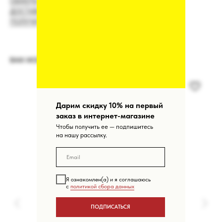
ОБМЕРЫ
ДОСТАВКА
ПОЛУЧИТЬ КОНСУЛЬТАЦИЮ МЕНЕДЖЕРА
ВАМ МОЖЕТ ПОНРАВИТЬСЯ
Дарим скидку 10% на первый
заказ в интернет-магазине
Чтобы получить ее — подпишитесь
на нашу рассылку.
Я ознакомлен(а) и я соглашаюсь
с
политикой сбора данных
ПОДПИСАТЬСЯ