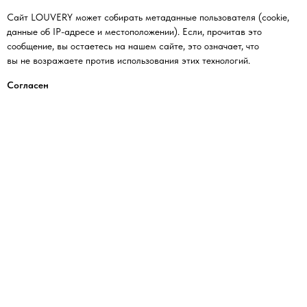
Сайт LOUVERY может собирать метаданные пользователя (cookie,
данные об IP-адресе и местоположении). Если, прочитав это
сообщение, вы остаетесь на нашем сайте, это означает, что
вы не возражаете против использования этих технологий.
Согласен
Подписаться на рассылку
Я ознакомлен(а) и я соглашаюсь
с
политикой сбора данных
ПОДПИСАТЬСЯ
Условия заказа