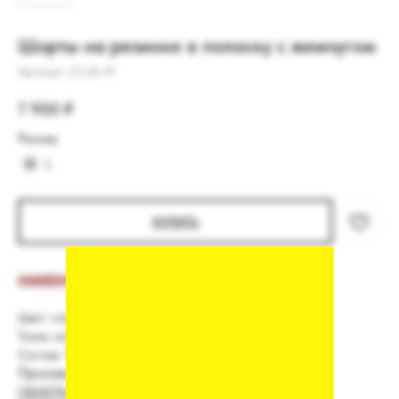
Шорты на резинке в полоску с жемчугом
Артикул:
23-26-41
7 900
₽
Размер
L
КУПИТЬ
НАМЕКНУТЬ О ПОДАРКЕ
Цвет:
голубая полоска
Ткань: хлопок
Состав: 77% хлопок, 21% пэ, 2% эластан.
Производство: Россия
ОБМЕРЫ